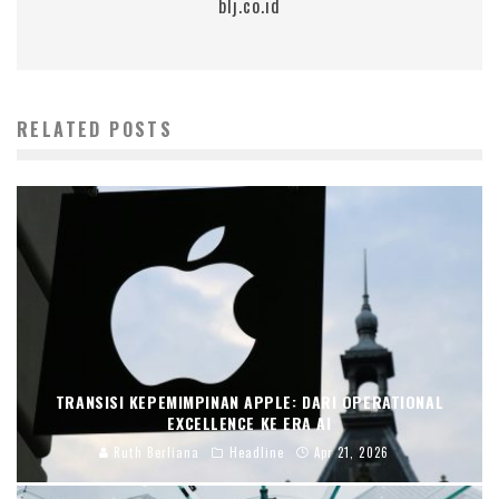
blj.co.id
RELATED POSTS
TRANSISI KEPEMIMPINAN APPLE: DARI OPERATIONAL
EXCELLENCE KE ERA AI
Ruth Berliana
Headline
Apr 21, 2026