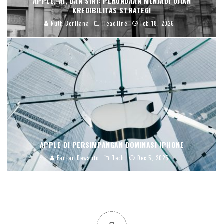
APPLE, AI, DAN SIRI: PENUNDAAN MENJADI UJIAN
KREDIBILITAS STRATEGI
Ruth Berliana
Headline
Feb 18, 2026
APPLE DI PERSIMPANGAN DOMINASI IPHONE
Fadjar Dewanto
Tech
Dec 5, 2025