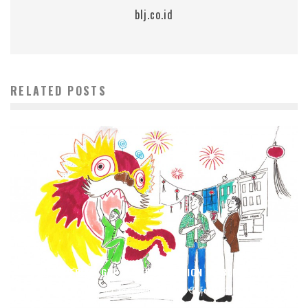
blj.co.id
RELATED POSTS
CNY SPECIAL: GDP & THE EVOLUTION OF BLESSINGS
blj.co.id
News and Insight
Feb 5, 2016