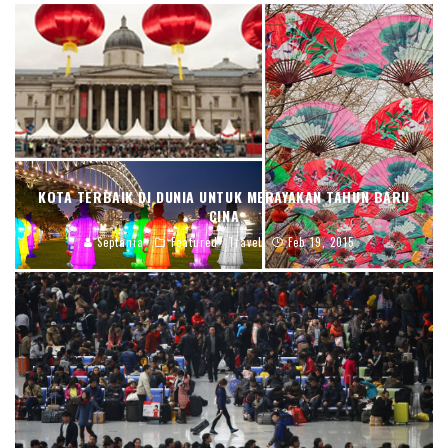
KOTA TERBAIK DI DUNIA UNTUK MERAYAKAN TAHUN BARU
CINA
Septania
Featured
Travel
Feb 19, 2015