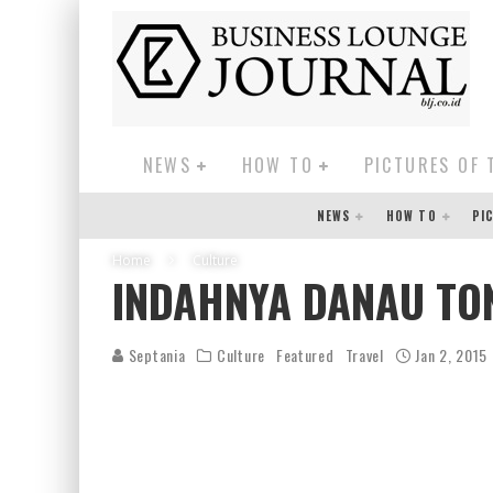
NEWS
HOW TO
PICTURES OF 
NEWS
HOW TO
PI
Home
Culture
INDAHNYA DANAU TO
Septania
Culture
Featured
Travel
Jan 2, 2015