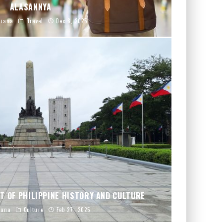
ALASANNYA
liana
Travel
Dec 8, 2025
T OF PHILIPPINE HISTORY AND CULTURE
iana
Culture
Feb 27, 2025