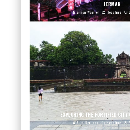
JERMAN
Simon Wagner
Headline
EXPLORING THE FORTIFIED CITY
Ruth Berliana
Headline