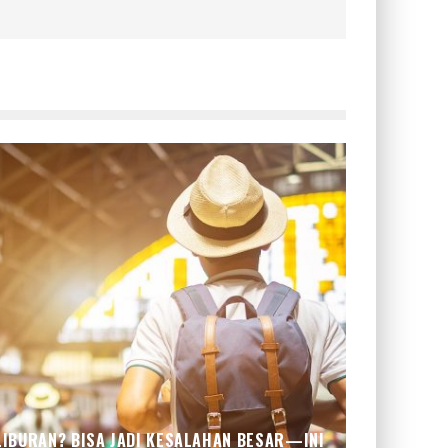
LIBURAN? BISA JADI KESALAHAN BESAR—INI