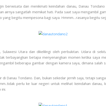
gin berwisata dan menikmati keindahan danau, Danau Tondano di
han airnya sangatlah memikat hati. Pada saat saya mengambil gam
 yang begitu mempesona bagi saya. Hmmm…rasanya begitu sejuk
Sulawesi Utara dan dikelilingi oleh perbukitan. Udara di sek
k terbayangkan betapa menyenangkan momen ketika saya meni
engambil beberapa gambar dengan kamera saya, dimana salah s
air di Danau Tondano. Dan, bukan sekedar jernih saja, tetapi sanga
Hmm..tidak perlu ke luar negeri untuk melihat keindahan danau
ini.