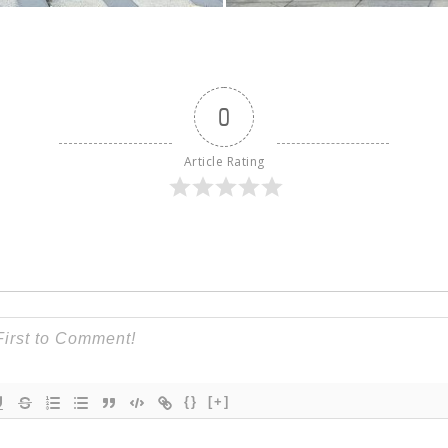
0
Article Rating
{}
[+]