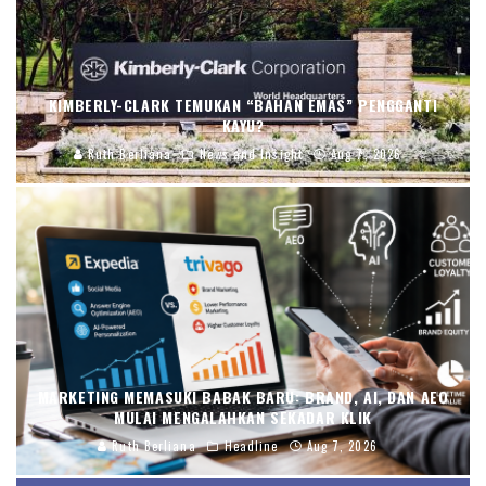
KIMBERLY-CLARK TEMUKAN “BAHAN EMAS” PENGGANTI
KAYU?
Ruth Berliana
News and Insight
Aug 7, 2026
MARKETING MEMASUKI BABAK BARU: BRAND, AI, DAN AEO
MULAI MENGALAHKAN SEKADAR KLIK
Ruth Berliana
Headline
Aug 7, 2026