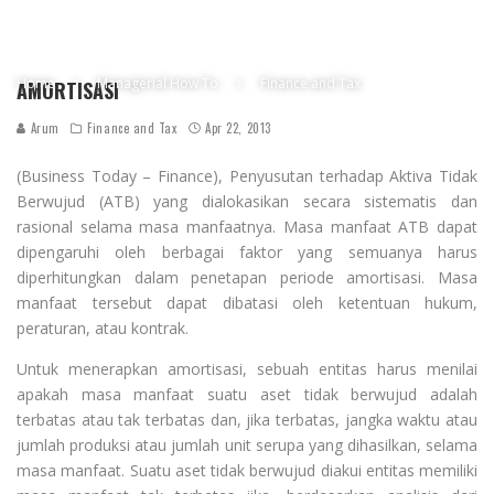
Home
Managerial How To
Finance and Tax
AMORTISASI
Arum
Finance and Tax
Apr 22, 2013
(Business Today – Finance), Penyusutan terhadap Aktiva Tidak
Berwujud (ATB) yang dialokasikan secara sistematis dan
rasional selama masa manfaatnya. Masa manfaat ATB dapat
dipengaruhi oleh berbagai faktor yang semuanya harus
diperhitungkan dalam penetapan periode amortisasi. Masa
manfaat tersebut dapat dibatasi oleh ketentuan hukum,
peraturan, atau kontrak.
Untuk menerapkan amortisasi, sebuah entitas harus menilai
apakah masa manfaat suatu aset tidak berwujud adalah
terbatas atau tak terbatas dan, jika terbatas, jangka waktu atau
jumlah produksi atau jumlah unit serupa yang dihasilkan, selama
masa manfaat. Suatu aset tidak berwujud diakui entitas memiliki