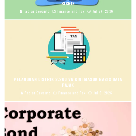
BISNIS
Fadjar Dewanto
Finance and Tax
Jul 27, 2026
PELANGGAN LISTRIK 2.200 VA KINI MASUK BASIS DATA
PAJAK
Fadjar Dewanto
Finance and Tax
Jul 6, 2026