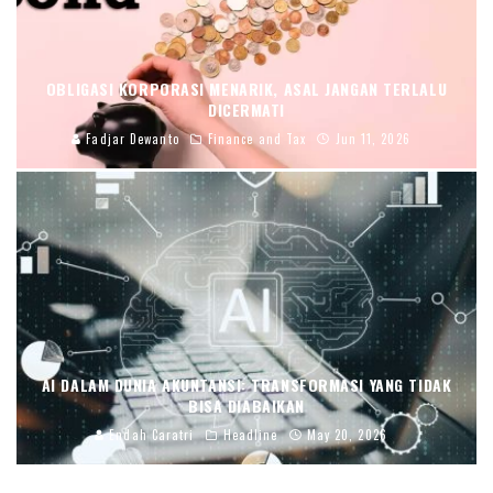
OBLIGASI KORPORASI MENARIK, ASAL JANGAN TERLALU
DICERMATI
Fadjar Dewanto
Finance and Tax
Jun 11, 2026
AI DALAM DUNIA AKUNTANSI: TRANSFORMASI YANG TIDAK
BISA DIABAIKAN
Endah Caratri
Headline
May 20, 2026