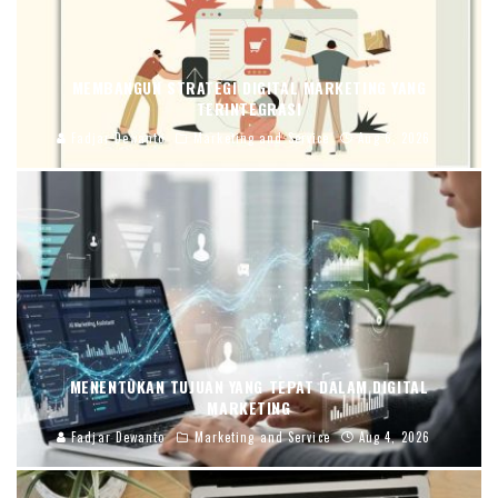
MEMBANGUN STRATEGI DIGITAL MARKETING YANG
TERINTEGRASI
Fadjar Dewanto
Marketing and Service
Aug 6, 2026
MENENTUKAN TUJUAN YANG TEPAT DALAM DIGITAL
MARKETING
Fadjar Dewanto
Marketing and Service
Aug 4, 2026