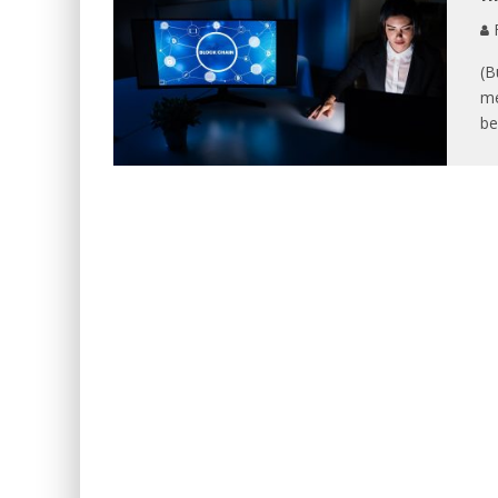
F
(B
me
be