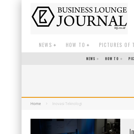
NEWS
HOW TO
PICTURES OF 
NEWS
HOW TO
PI
Home
Inovasi Teknologi
I