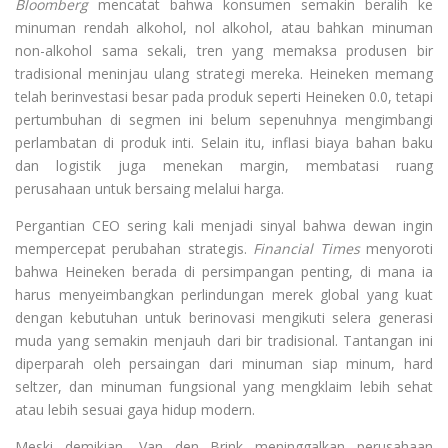
Bloomberg
mencatat bahwa konsumen semakin beralih ke
minuman rendah alkohol, nol alkohol, atau bahkan minuman
non-alkohol sama sekali, tren yang memaksa produsen bir
tradisional meninjau ulang strategi mereka. Heineken memang
telah berinvestasi besar pada produk seperti Heineken 0.0, tetapi
pertumbuhan di segmen ini belum sepenuhnya mengimbangi
perlambatan di produk inti. Selain itu, inflasi biaya bahan baku
dan logistik juga menekan margin, membatasi ruang
perusahaan untuk bersaing melalui harga.
Pergantian CEO sering kali menjadi sinyal bahwa dewan ingin
mempercepat perubahan strategis.
Financial Times
menyoroti
bahwa Heineken berada di persimpangan penting, di mana ia
harus menyeimbangkan perlindungan merek global yang kuat
dengan kebutuhan untuk berinovasi mengikuti selera generasi
muda yang semakin menjauh dari bir tradisional. Tantangan ini
diperparah oleh persaingan dari minuman siap minum, hard
seltzer, dan minuman fungsional yang mengklaim lebih sehat
atau lebih sesuai gaya hidup modern.
Meski demikian, Van den Brink meninggalkan perusahaan