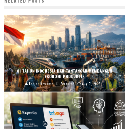
RELATED POSTS
81 TAHUN INDONESIA DAN TANTANGAN MEMBANGUN
EKONOMI PRODUKTIF
Fadjar Dewanto
Featured
Aug 7, 2026