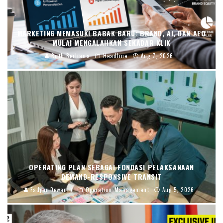
MARKETING MEMASUKI BABAK BARU: BRAND, AI, DAN AEO
MULAI MENGALAHKAN SEKADAR KLIK
Ruth Berliana
Headline
Aug 7, 2026
OPERATING PLAN SEBAGAI FONDASI PELAKSANAAN
DEMAND-RESPONSIVE TRANSIT
Fadjar Dewanto
Operation Management
Aug 5, 2026