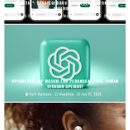
DIGITAL”: STRATEGI BARU MENGELOLA CUSTOMER
EXPERIENCE
Ruth Berliana
General Management
Apr 16, 2026
OPENAI BERSIAP MASUKI ERA PERANGKAT FISIK, BUKAN
SEKADAR APLIKASI
Ruth Berliana
Headline
Jan 21, 2026