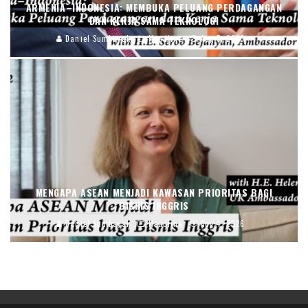
ARMENIA–INDONESIA: MEMBUKA PELUANG PERDAGANGAN
DAN KERJA SAMA TEKNOLOGI
Daniel Sumbayak
Headline
Aug 5, 2026
MENGAPA ASEAN MENJADI KAWASAN PRIORITAS BAGI
BISNIS INGGRIS
Daniel Sumbayak
Headline
Aug 4, 2026