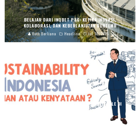
BELAJAR DARI INQBET P&G: KETIKA INOVASI,
KOLABORASI, DAN KEBERLANJUTAN BERTEMU
Ruth Berliana
Headline
Jul 10, 2025
SUSTAINABILITY: APAKAH MUNGKIN PROFITABLE DI
INDONESIA?
Hezel
Marketing and Service
Sep 25, 2020