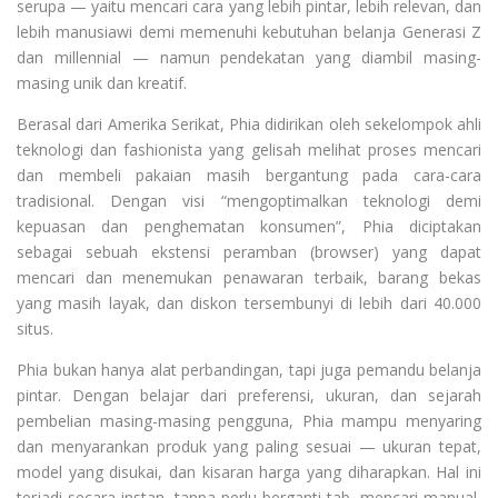
serupa — yaitu mencari cara yang lebih pintar, lebih relevan, dan
lebih manusiawi demi memenuhi kebutuhan belanja Generasi Z
dan millennial — namun pendekatan yang diambil masing-
masing unik dan kreatif.
Berasal dari Amerika Serikat, Phia didirikan oleh sekelompok ahli
teknologi dan fashionista yang gelisah melihat proses mencari
dan membeli pakaian masih bergantung pada cara-cara
tradisional. Dengan visi “mengoptimalkan teknologi demi
kepuasan dan penghematan konsumen”, Phia diciptakan
sebagai sebuah ekstensi peramban (browser) yang dapat
mencari dan menemukan penawaran terbaik, barang bekas
yang masih layak, dan diskon tersembunyi di lebih dari 40.000
situs.
Phia bukan hanya alat perbandingan, tapi juga pemandu belanja
pintar. Dengan belajar dari preferensi, ukuran, dan sejarah
pembelian masing-masing pengguna, Phia mampu menyaring
dan menyarankan produk yang paling sesuai — ukuran tepat,
model yang disukai, dan kisaran harga yang diharapkan. Hal ini
terjadi secara instan, tanpa perlu berganti tab, mencari manual,