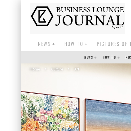
NEWS
HOW TO
PICTURES OF 
NEWS
HOW TO
PI
Home
Culture
Art