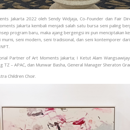
ts Jakarta 2022 oleh Sendy Widjaja, Co-Founder dan Fair Di
ents Jakarta kembali menjadi salah satu bursa seni paling ber
nsep program baru, maka ajang bergengsi ini pun menciptakan kes
murni, seni modern, seni tradisional, dan seni kontemporer dari 
 NFT.
ial Partner of Art Moments Jakarta; I Ketut Alam Wangsawijay
ng TZ – APAC, dan Munwar Basha, General Manager Sheraton Grand
ra Children Choir.