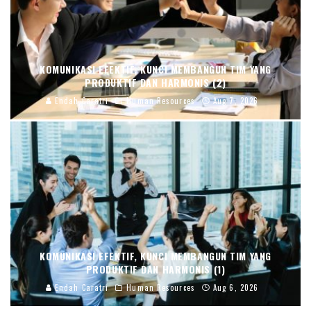
KOMUNIKASI EFEKTIF, KUNCI MEMBANGUN TIM YANG
PRODUKTIF DAN HARMONIS (2)
Endah Caratri
Human Resources
Aug 7, 2026
KOMUNIKASI EFEKTIF, KUNCI MEMBANGUN TIM YANG
PRODUKTIF DAN HARMONIS (1)
Endah Caratri
Human Resources
Aug 6, 2026