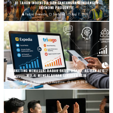
81 TAHUN INDONESIA DAN TANTANGAN MEMBANGUN
EKONOMI PRODUKTIF
Fadjar Dewanto
Featured
Aug 7, 2026
MARKETING MEMASUKI BABAK BARU: BRAND, AI, DAN AEO
MULAI MENGALAHKAN SEKADAR KLIK
Ruth Berliana
Headline
Aug 7, 2026