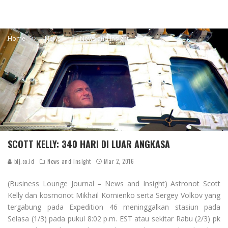
Home
News
News and Insight
SCOTT KELLY: 340 HARI DI LUAR ANGKASA
blj.co.id
News and Insight
Mar 2, 2016
(Business Lounge Journal – News and Insight)
Astronot
Scott
Kelly
dan
kosmonot
Mikhail
Kornienko
serta
Sergey
Volkov
yang
tergabung pada Expedition 46
meninggalkan
stasiun pada
Selasa (1/3) pada pukul 8:02 p.m. EST atau sekitar Rabu (2/3) pk