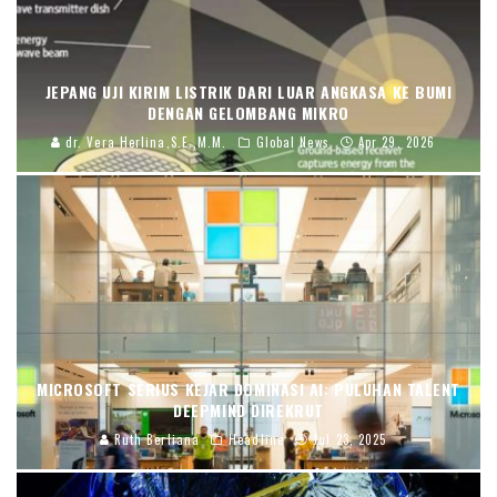
JEPANG UJI KIRIM LISTRIK DARI LUAR ANGKASA KE BUMI
DENGAN GELOMBANG MIKRO
dr. Vera Herlina,S.E.,M.M.
Global News
Apr 29, 2026
MICROSOFT SERIUS KEJAR DOMINASI AI: PULUHAN TALENT
DEEPMIND DIREKRUT
Ruth Berliana
Headline
Jul 23, 2025