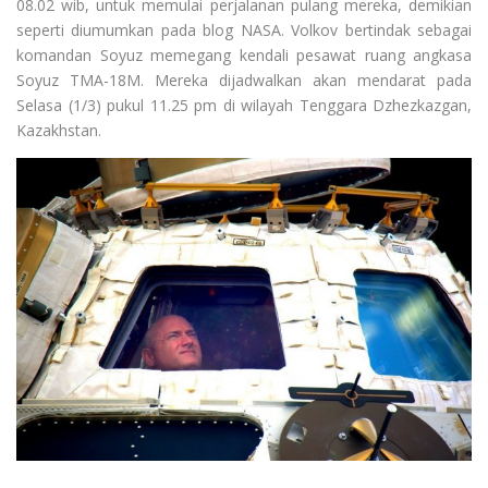
08.02 wib, untuk memulai perjalanan pulang mereka, demikian
seperti diumumkan pada blog NASA. Volkov bertindak sebagai
komandan Soyuz memegang kendali pesawat ruang angkasa
Soyuz TMA-18M. Mereka dijadwalkan akan mendarat pada
Selasa (1/3) pukul 11.25 pm di wilayah Tenggara Dzhezkazgan,
Kazakhstan.