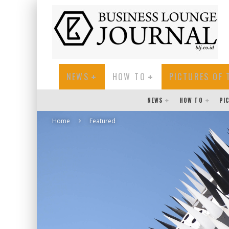
NEWS
HOW TO
PICTURES OF 
NEWS
HOW TO
PI
Home
Featured