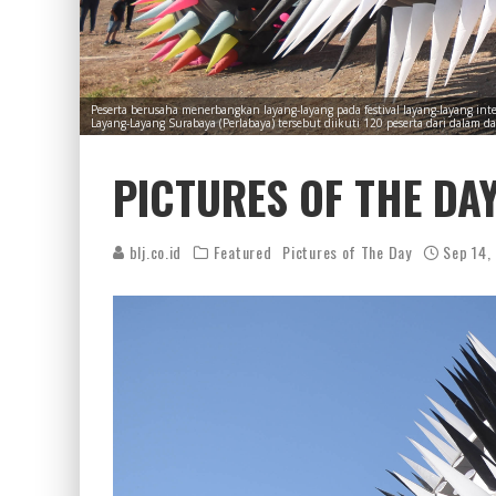
Peserta berusaha menerbangkan layang-layang pada festival layang-layang in
Layang-Layang Surabaya (Perlabaya) tersebut diikuti 120 peserta dari dalam 
PICTURES OF THE DAY
blj.co.id
Featured
Pictures of The Day
Sep 14,