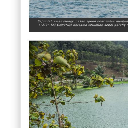
Sejumlah awak menggunakan speed boat untuk menjangk
(13/9). KM Dewaruci bersama sejumlah kapal perang m