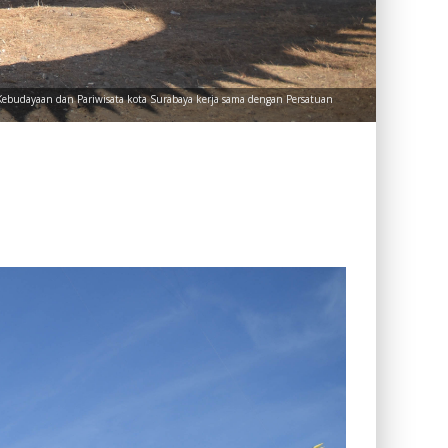
s Kebudayaan dan Pariwisata kota Surabaya kerja sama dengan Persatuan