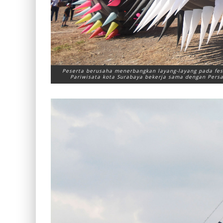
Peserta berusaha menerbangkan layang-layang pada fest
Pariwisata kota Surabaya bekerja sama dengan Persa