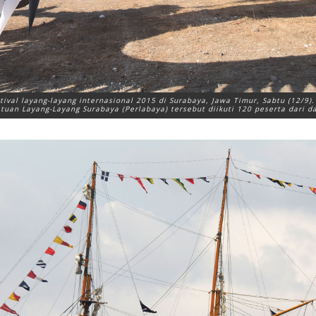
ival layang-layang internasional 2015 di Surabaya, Jawa Timur, Sabtu (12/9)
tuan Layang-Layang Surabaya (Perlabaya) tersebut diikuti 120 peserta dari d