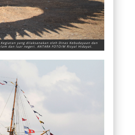
. Kegiatan yang dilaksanakan oleh Dinas Kebudayaan dan
alam dan luar negeri. ANTARA FOTO/M Risyal Hidayat.