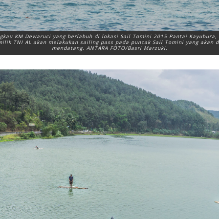
au KM Dewaruci yang berlabuh di lokasi Sail Tomini 2015 Pantai Kayubura, 
ilik TNI AL akan melakukan sailing pass pada puncak Sail Tomini yang akan 
mendatang. ANTARA FOTO/Basri Marzuki.