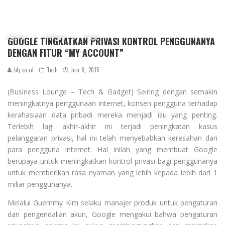
Home
Culture
Tech
GOOGLE TINGKATKAN PRIVASI KONTROL PENGGUNANYA
DENGAN FITUR “MY ACCOUNT”
blj.co.id
Tech
Jun 8, 2015
(Business Lounge – Tech & Gadget) Seiring dengan semakin
meningkatnya penggunaan internet, konsen pengguna terhadap
kerahasiaan data pribadi mereka menjadi isu yang penting.
Terlebih lagi akhir-akhir ini terjadi peningkatan kasus
pelanggaran privasi, hal ini telah menyebabkan keresahan dari
para pengguna internet. Hal inilah yang membuat Google
berupaya untuk meningkatkan kontrol privasi bagi penggunanya
untuk memberikan rasa nyaman yang lebih kepada lebih dari 1
miliar penggunanya.
Melalui Guemmy Kim selaku manajer produk untuk pengaturan
dan pengendalian akun, Google mengakui bahwa pengaturan