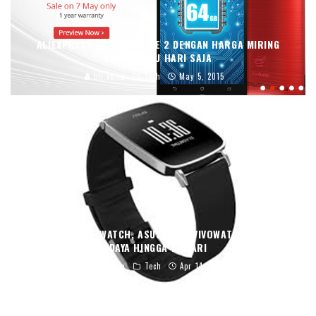
ALIEXPRESS JUAL ZENFONE 2 DENGAN HARGA MIRING
UNTUK SATU HARI SAJA
blj.co.id
Tech
May 5, 2015
SAINGI APPLE WATCH, ASUS RILIS VIVOWATCH DENGAN
DAYA HINGGA 10 HARI
Septania
Tech
Apr 14, 2015