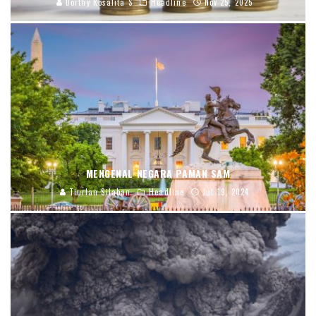
Dorthy Rosalita S
Headline
Nov 25, 2025
MENGENAL NEGARA PAMAN SAM
Tiurlan Silaban
Headline
Jul 19, 2024