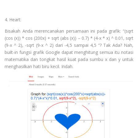
4. Heart:
Bisakah Anda merencanakan persamaan ini pada grafik: “(sqrt
(cos (x)) * cos (200x) + sqrt (abs (x)) – 0.7) * (4-x * x) ^ 0.01, sqrt
(9-x ^ 2), -sqrt (9-x ^ 2) dari -4,5 sampai 4,5 “? Tak Ada? Nah,
built-in fungsi grafik Google dapat menghitung semua itu notasi
matematika dan tongkat hasil kuat pada sumbu x dan y untuk
menghasilkan hati biru kecil. Indah.