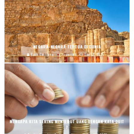
NEGARA-NEGARA TERTUA DI DUNIA
Ruth Berliana
Headline
Dec 11, 2025
MENGAPA KITA SERING MENYEBUT UANG DENGAN KATA DUIT
?