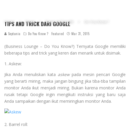
Home
News
News and Insight
Do You Know ?
TIPS AND TRICK DARI GOOGLE
Septania
Do You Know ?
Featured
Mar 31, 2015
(Business Lounge – Do You Know?) Ternyata Google memiliki
beberapa tips and trick yang keren dan menarik untuk disimak.
1. Askew:
Jika Anda menuliskan kata
askew
pada mesin pencari Google
yang berarti miring, maka jangan bingung jika tiba-tiba tampilan
monitor Anda ikut menjadi miring. Bukan karena monitor Anda
rusak tetapi Google ingin mengikuti instruksi yang baru saja
Anda sampaikan dengan ikut memiringkan monitor Anda.
2. Barrel roll: