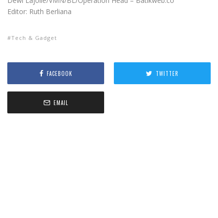
Dewi Lajolie/VMN/BL/Operation Head – Batikweb.co
Editor: Ruth Berliana​​​​​​​​
Tech & Gadget
FACEBOOK
TWITTER
EMAIL