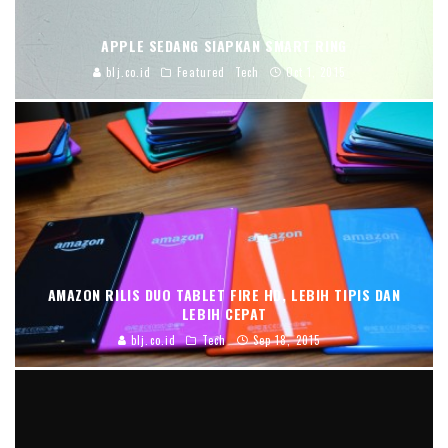
APPLE SEDANG SIAPKAN SMART RING
blj.co.id
Featured
Tech
Oct 1, 2015
AMAZON RILIS DUO TABLET FIRE HD, LEBIH TIPIS DAN
LEBIH CEPAT
blj.co.id
Tech
Sep 18, 2015