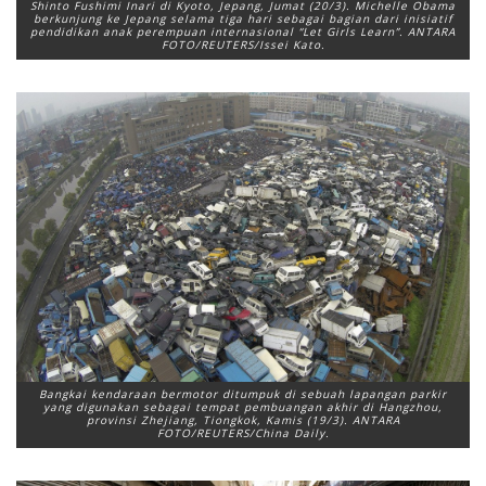
Shinto Fushimi Inari di Kyoto, Jepang, Jumat (20/3). Michelle Obama
berkunjung ke Jepang selama tiga hari sebagai bagian dari inisiatif
pendidikan anak perempuan internasional “Let Girls Learn”. ANTARA
FOTO/REUTERS/Issei Kato.
Bangkai kendaraan bermotor ditumpuk di sebuah lapangan parkir
yang digunakan sebagai tempat pembuangan akhir di Hangzhou,
provinsi Zhejiang, Tiongkok, Kamis (19/3). ANTARA
FOTO/REUTERS/China Daily.