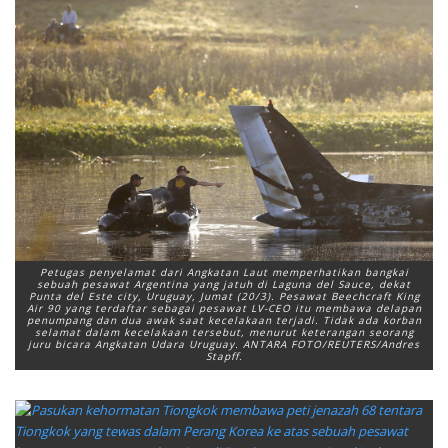
Petugas penyelamat dari Angkatan Laut memperhatikan bangkai
sebuah pesawat Argentina yang jatuh di Laguna del Sauce, dekat
Punta del Este city, Uruguay, Jumat (20/3). Pesawat Beechcraft King
Air 90 yang terdaftar sebagai pesawat LV-CEO itu membawa delapan
penumpang dan dua awak saat kecelakaan terjadi. Tidak ada korban
selamat dalam kecelakaan tersebut, menurut keterangan seorang
juru bicara Angkatan Udara Uruguay. ANTARA FOTO/REUTERS/Andres
Stapff.