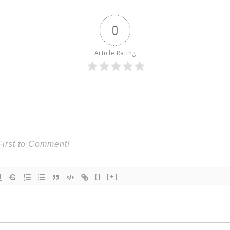
0
Article Rating
{}
[+]