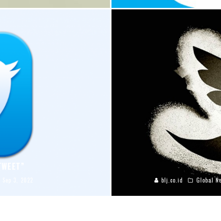
TWEET”
Sep 3, 2022
blj.co.id
Global N