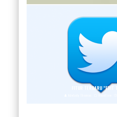
FITUR TERBARU “EDIT 
Adelady Thomas
Headline