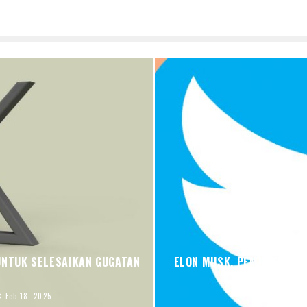
UNTUK SELESAIKAN GUGATAN
ELON MUSK, PEMILIK TWI
Feb 18, 2025
Irma Ind