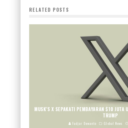
RELATED POSTS
MUSK’S X SEPAKATI PEMBAYARAN $10 JUTA 
TRUMP
Fadjar Dewanto
Global News