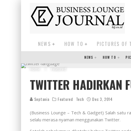
NEWS
HOW TO
PICTURES OF 
NEWS
HOW TO
PI
Home
Featured
TWITTER HADIRKAN 
Septania
Featured
Tech
Dec 3, 2014
(Business Lounge – Tech & Gadget) Salah satu r
selalu merasa nyaman menggunakan Twitter.