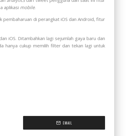
kan
analytics
dari tweet pengguna dan saat ini fitur
a aplikasi
mobile
.
tuk pembaharuan di perangkat iOS dan Android, fitur
dan iOS. Ditambahkan lagi sejumlah gaya baru dan
hanya cukup memilih filter dan tekan lagi untuk
EMAIL