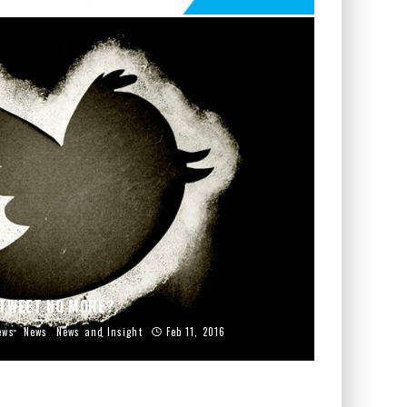
TWEET NO MORE?
ews
News
News and Insight
Feb 11, 2016