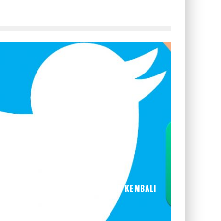
TTER YANG BARU, BAKAL HIDUPKAN KEMBALI
VINE
iah
Headline
Nov 1, 2022