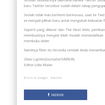
Setelah sebelumnya diketahui bahwa Twitter seda
baru Twitter tersebut sudah dalam tahap pengujian
Seolah tidak mau berhenti berinovasi, saat ini Twi
ini menjadi pilihan baru untuk mengubah kekuatan fi
Seperti yang dilansir dari The Next Web, pembar
membuatnya menjadi lebih mudah memindahkan mel
membuka slider.
Nantinya filter itu tersedia setelah Anda menam
Dewi Lajolie/Journalist/VMN/BL
Editor:Lidia Wulan
Tech & Gadget
twitter
FACEBOOK