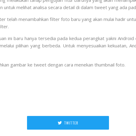
ng melakukan tahap pengujian fitur barunya yang akan menampil
 untuk melihat analisa secara detail di dalam tweet yang ada pad
tter telah menambahkan filter foto baru yang akan mulai hadir un
lter.
uan ini baru hanya tersedia pada kedua perangkat yakni Android 
alui pilihan yang berbeda. Untuk menyesuaikan kekuatan, Anda 
bahkan gambar ke tweet dengan cara menekan thumbnail foto.
TWITTER