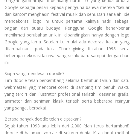
tongkat gambarnya di belakang huruf ‘o’ yang kedua di kata
Google sebagai pesan kepada pengguna bahwa mereka “keluar
dari kantor” menghadiri festival musik dan seni. Dari sanalah ide
mendekorasi logo ini untuk pertama kalinya hadir sebagai
bagian dari suatu budaya. Pengguna Google benar-benar
menikmati perubahan unik ini dibandingkan hanya dengan logo
Google yang lama. Setelah itu mulai ada dekorasi kalkun yang
ditambahkan pada kata Thanksgiving di tahun 1998, serta
beberapa dekorasi lainnya yang selalu baru sampai dengan hari
ini.
Siapa yang mendesain doodle?
Tim doodle telah berkembang selama bertahun-tahun dari satu
webmaster yag mencoret-coret di samping tim penuh waktu
yang terdiri dari ilustrator profesional terlatih, desainer grafis,
animator dan seniman klasik terlatih serta beberapa insinyur
yang sangat berbakat.
Berapa banyak doodle telah diciptakan?
Sejak tahun 1998 ada lebih dari 2.000 (dan terus bertambah!)
doodle di halaman google di seluruh dunia. Kita dapat melihat