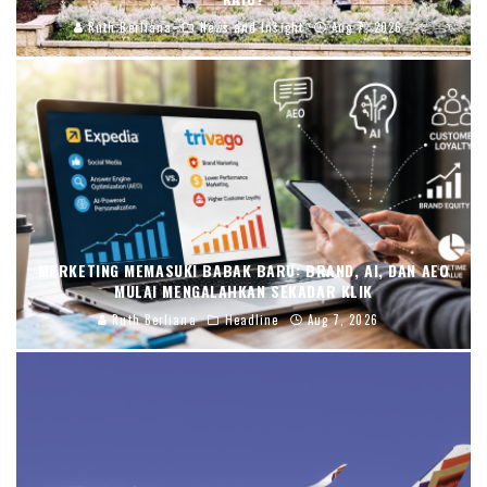
Ruth Berliana
News and Insight
Aug 7, 2026
MARKETING MEMASUKI BABAK BARU: BRAND, AI, DAN AEO
MULAI MENGALAHKAN SEKADAR KLIK
Ruth Berliana
Headline
Aug 7, 2026