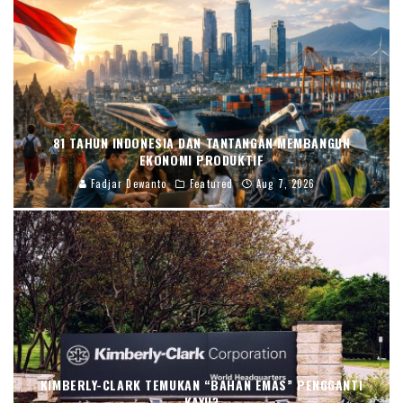
81 TAHUN INDONESIA DAN TANTANGAN MEMBANGUN
EKONOMI PRODUKTIF
Fadjar Dewanto
Featured
Aug 7, 2026
KIMBERLY-CLARK TEMUKAN “BAHAN EMAS” PENGGANTI
KAYU?