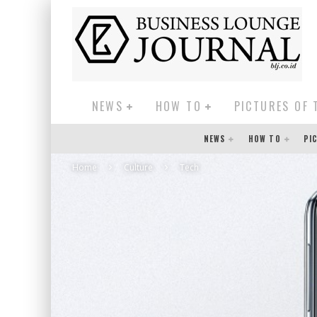
NEWS
HOW TO
PICTURES OF 
NEWS
HOW TO
PI
Home
Culture
Tech