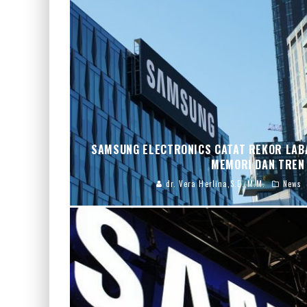
SAMSUNG ELECTRONICS CATAT REKOR LABA
MEMORI DAN TREN 
dr. Vera Herlina,S.E.,M.M.
News