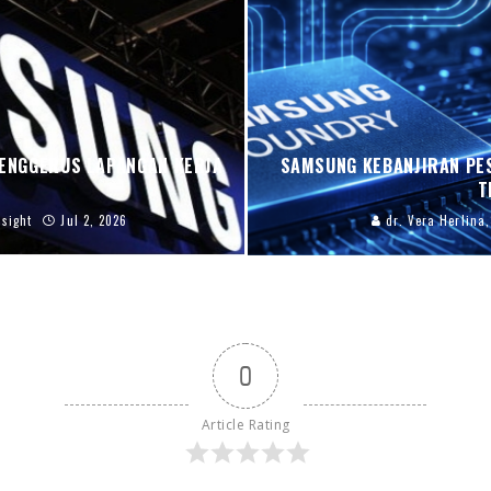
MENGGERUS LAPANGAN KERJA
SAMSUNG KEBANJIRAN PES
T
sight
Jul 2, 2026
dr. Vera Herlina,
0
Article Rating