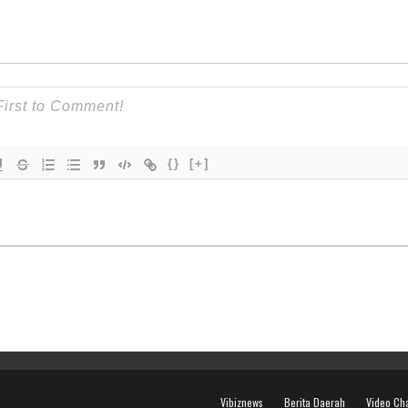
{}
[+]
Vibiznews
Berita Daerah
Video Ch