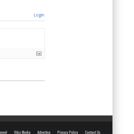
Login
annel
Vibiz Media
Advertise
Privacy Policy
Contact Us