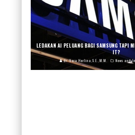
LEDAKAN AI PELUANG BAGI SAMSUNG TAPI 
IT?
dr. Vera Herlina,S.E.,M.M.
News and In