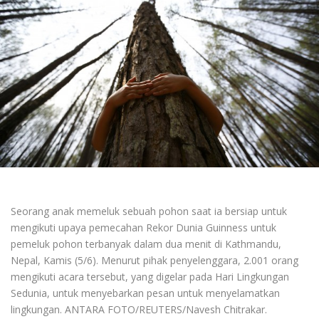
Seorang anak memeluk sebuah pohon saat ia bersiap untuk
mengikuti upaya pemecahan Rekor Dunia Guinness untuk
pemeluk pohon terbanyak dalam dua menit di Kathmandu,
Nepal, Kamis (5/6). Menurut pihak penyelenggara, 2.001 orang
mengikuti acara tersebut, yang digelar pada Hari Lingkungan
Sedunia, untuk menyebarkan pesan untuk menyelamatkan
lingkungan. ANTARA FOTO/REUTERS/Navesh Chitrakar.