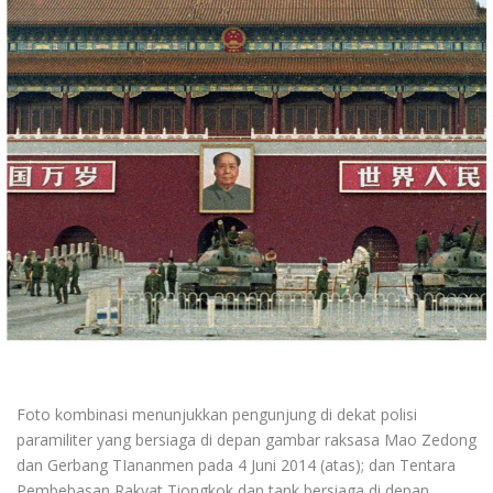
Foto kombinasi menunjukkan pengunjung di dekat polisi
paramiliter yang bersiaga di depan gambar raksasa Mao Zedong
dan Gerbang TIananmen pada 4 Juni 2014 (atas); dan Tentara
Pembebasan Rakyat Tiongkok dan tank bersiaga di depan