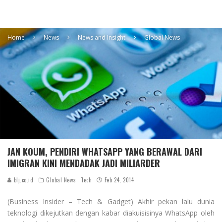
Home
News
News and Insight
Global News
JAN KOUM, PENDIRI WHATSAPP YANG BERAWAL DARI
IMIGRAN KINI MENDADAK JADI MILIARDER
blj.co.id
Global News
Tech
Feb 24, 2014
(Business Insider – Tech & Gadget) Akhir pekan lalu dunia
teknologi dikejutkan dengan kabar diakuisisinya WhatsApp oleh