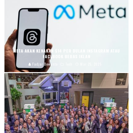
META AKAN KENAKAN $14 PER BULAN INSTAGRAM ATAU
FACEBOOK BEBAS IKLAN
Fadjar Dewanto
Tech
Mar 25, 2025