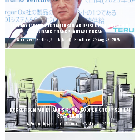
TERUMO JEPANG PERTAHANKAN AKUISISI RP24 TRILIUN DI
BIDANG TRANSPLANTASI ORGAN
dr. Vera Herlina,S.E.,M.M.
Headline
Aug 28, 2025
ROCKET COMPANIES AKUISISI MR. COOPER GROUP SENILAI
$9,4 MILIAR
Fadjar Dewanto
Featured
Mar 31, 2025