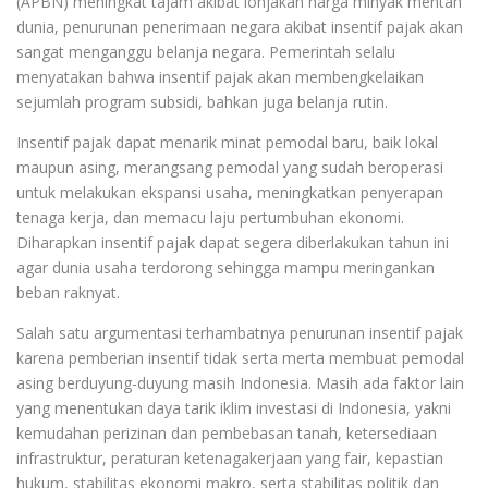
(APBN) meningkat tajam akibat lonjakan harga minyak mentah
dunia, penurunan penerimaan negara akibat insentif pajak akan
sangat menganggu belanja negara. Pemerintah selalu
menyatakan bahwa insentif pajak akan membengkelaikan
sejumlah program subsidi, bahkan juga belanja rutin.
Insentif pajak dapat menarik minat pemodal baru, baik lokal
maupun asing, merangsang pemodal yang sudah beroperasi
untuk melakukan ekspansi usaha, meningkatkan penyerapan
tenaga kerja, dan memacu laju pertumbuhan ekonomi.
Diharapkan insentif pajak dapat segera diberlakukan tahun ini
agar dunia usaha terdorong sehingga mampu meringankan
beban raknyat.
Salah satu argumentasi terhambatnya penurunan insentif pajak
karena pemberian insentif tidak serta merta membuat pemodal
asing berduyung-duyung masih Indonesia. Masih ada faktor lain
yang menentukan daya tarik iklim investasi di Indonesia, yakni
kemudahan perizinan dan pembebasan tanah, ketersediaan
infrastruktur, peraturan ketenagakerjaan yang fair, kepastian
hukum, stabilitas ekonomi makro, serta stabilitas politik dan