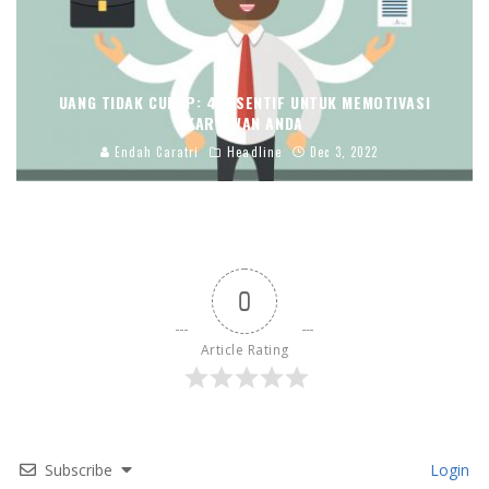
UANG TIDAK CUKUP: 4 INSENTIF UNTUK MEMOTIVASI
KARYAWAN ANDA
Endah Caratri
Headline
Dec 3, 2022
0
Article Rating
Subscribe
Login