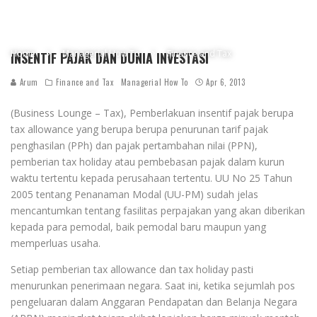
Home
Managerial How To
Finance and Tax
INSENTIF PAJAK DAN DUNIA INVESTASI
Arum
Finance and Tax
Managerial How To
Apr 6, 2013
(Business Lounge – Tax), Pemberlakuan insentif pajak berupa
tax allowance yang berupa berupa penurunan tarif pajak
penghasilan (PPh) dan pajak pertambahan nilai (PPN),
pemberian tax holiday atau pembebasan pajak dalam kurun
waktu tertentu kepada perusahaan tertentu. UU No 25 Tahun
2005 tentang Penanaman Modal (UU-PM) sudah jelas
mencantumkan tentang fasilitas perpajakan yang akan diberikan
kepada para pemodal, baik pemodal baru maupun yang
memperluas usaha.
Setiap pemberian tax allowance dan tax holiday pasti
menurunkan penerimaan negara. Saat ini, ketika sejumlah pos
pengeluaran dalam Anggaran Pendapatan dan Belanja Negara