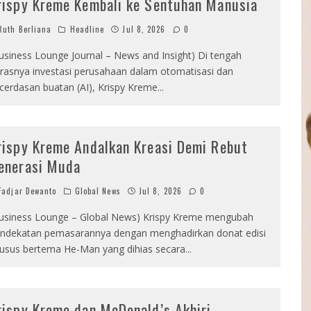
rispy Kreme Kembali ke Sentuhan Manusia
uth Berliana
Headline
Jul 8, 2026
0
usiness Lounge Journal – News and Insight) Di tengah
rasnya investasi perusahaan dalam otomatisasi dan
cerdasan buatan (AI), Krispy Kreme
...
rispy Kreme Andalkan Kreasi Demi Rebut
enerasi Muda
adjar Dewanto
Global News
Jul 8, 2026
0
usiness Lounge – Global News) Krispy Kreme mengubah
ndekatan pemasarannya dengan menghadirkan donat edisi
usus bertema He-Man yang dihias secara
...
rispy Kreme dan McDonald’s Akhiri