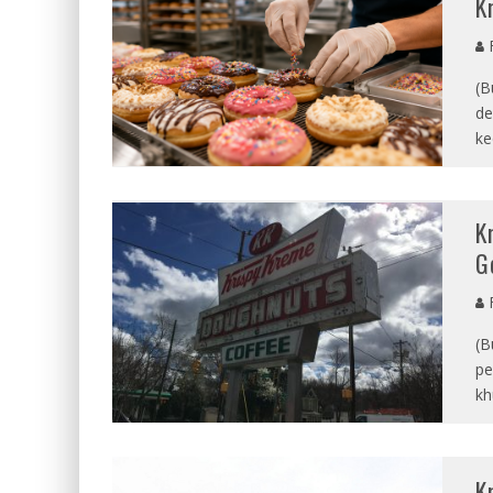
K
R
(B
de
ke
K
G
F
(B
pe
kh
K