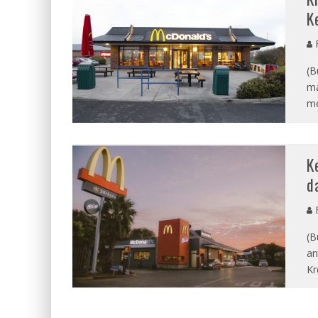
K
F
(B
ma
me
K
d
R
(B
an
Kr