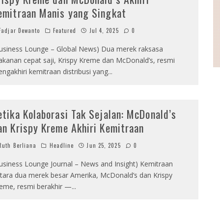
emitraan Manis yang Singkat
adjar Dewanto
Featured
Jul 4, 2025
0
usiness Lounge – Global News) Dua merek raksasa
kanan cepat saji, Krispy Kreme dan McDonald’s, resmi
ngakhiri kemitraan distribusi yang
...
etika Kolaborasi Tak Sejalan: McDonald’s
an Krispy Kreme Akhiri Kemitraan
uth Berliana
Headline
Jun 25, 2025
0
usiness Lounge Journal – News and Insight) Kemitraan
tara dua merek besar Amerika, McDonald’s dan Krispy
eme, resmi berakhir —
...