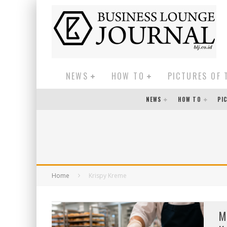
NEWS
HOW TO
PICTURES OF 
NEWS
HOW TO
PI
Home
Krispy Kreme
M