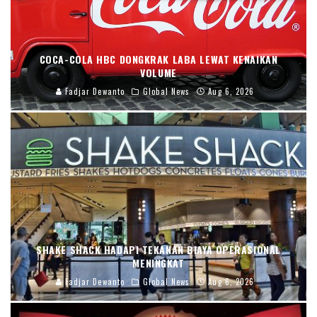
COCA-COLA HBC DONGKRAK LABA LEWAT KENAIKAN
VOLUME
Fadjar Dewanto
Global News
Aug 6, 2026
SHAKE SHACK HADAPI TEKANAN BIAYA OPERASIONAL
MENINGKAT
Fadjar Dewanto
Global News
Aug 6, 2026