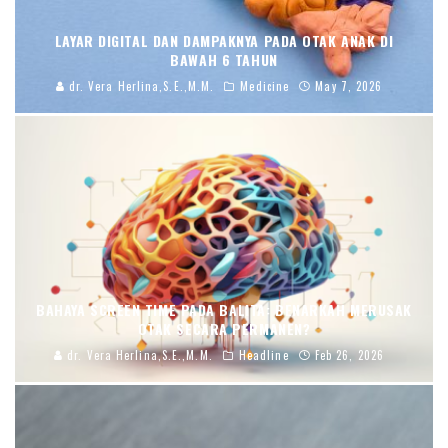
LAYAR DIGITAL DAN DAMPAKNYA PADA OTAK ANAK DI
BAWAH 6 TAHUN
dr. Vera Herlina,S.E.,M.M.
Medicine
May 7, 2026
BAHAYA SCREEN TIME PADA BALITA: BENARKAH MERUSAK
OTAK SECARA PERMANEN?
dr. Vera Herlina,S.E.,M.M.
Headline
Feb 26, 2026