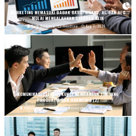
MARKETING MEMASUKI BABAK BARU: BRAND, AI, DAN AEO
MULAI MENGALAHKAN SEKADAR KLIK
Ruth Berliana
Headline
Aug 7, 2026
KOMUNIKASI EFEKTIF, KUNCI MEMBANGUN TIM YANG
PRODUKTIF DAN HARMONIS (2)
Endah Caratri
Human Resources
Aug 7, 2026