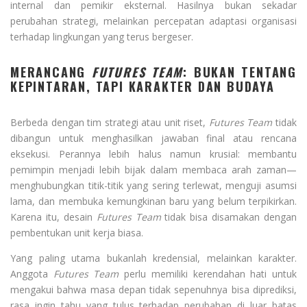
internal dan pemikir eksternal. Hasilnya bukan sekadar
perubahan strategi, melainkan percepatan adaptasi organisasi
terhadap lingkungan yang terus bergeser.
MERANCANG
FUTURES TEAM
: BUKAN TENTANG
KEPINTARAN, TAPI KARAKTER DAN BUDAYA
Berbeda dengan tim strategi atau unit riset,
Futures Team
tidak
dibangun untuk menghasilkan jawaban final atau rencana
eksekusi. Perannya lebih halus namun krusial: membantu
pemimpin menjadi lebih bijak dalam membaca arah zaman—
menghubungkan titik-titik yang sering terlewat, menguji asumsi
lama, dan membuka kemungkinan baru yang belum terpikirkan.
Karena itu, desain
Futures Team
tidak bisa disamakan dengan
pembentukan unit kerja biasa.
Yang paling utama bukanlah kredensial, melainkan karakter.
Anggota
Futures Team
perlu memiliki kerendahan hati untuk
mengakui bahwa masa depan tidak sepenuhnya bisa diprediksi,
rasa ingin tahu yang tulus terhadap perubahan di luar batas