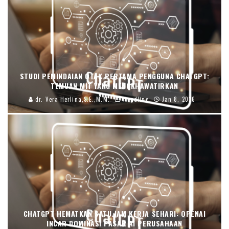
STUDI PEMINDAIAN OTAK PERTAMA PENGGUNA CHATGPT:
TEMUAN MIT YANG MENGKHAWATIRKAN
dr. Vera Herlina,S.E.,M.M.
Headline
Jan 8, 2026
CHATGPT HEMATKAN SATU JAM KERJA SEHARI: OPENAI
INCAR DOMINASI PASAR AI PERUSAHAAN