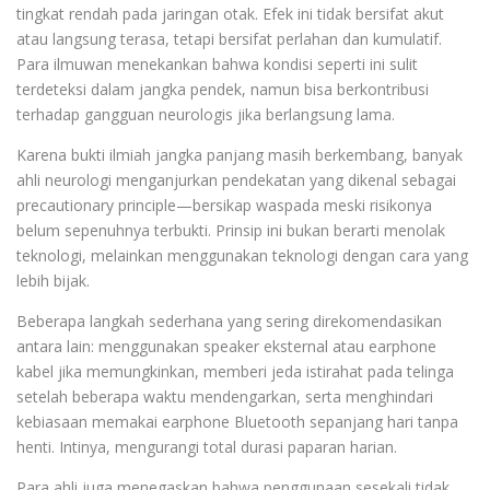
tingkat rendah pada jaringan otak. Efek ini tidak bersifat akut
atau langsung terasa, tetapi bersifat perlahan dan kumulatif.
Para ilmuwan menekankan bahwa kondisi seperti ini sulit
terdeteksi dalam jangka pendek, namun bisa berkontribusi
terhadap gangguan neurologis jika berlangsung lama.
Karena bukti ilmiah jangka panjang masih berkembang, banyak
ahli neurologi menganjurkan pendekatan yang dikenal sebagai
precautionary principle—bersikap waspada meski risikonya
belum sepenuhnya terbukti. Prinsip ini bukan berarti menolak
teknologi, melainkan menggunakan teknologi dengan cara yang
lebih bijak.
Beberapa langkah sederhana yang sering direkomendasikan
antara lain: menggunakan speaker eksternal atau earphone
kabel jika memungkinkan, memberi jeda istirahat pada telinga
setelah beberapa waktu mendengarkan, serta menghindari
kebiasaan memakai earphone Bluetooth sepanjang hari tanpa
henti. Intinya, mengurangi total durasi paparan harian.
Para ahli juga menegaskan bahwa penggunaan sesekali tidak