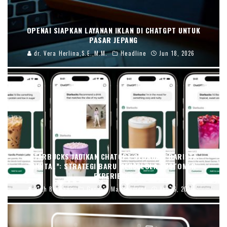
OPENAI SIAPKAN LAYANAN IKLAN DI CHATGPT UNTUK
PASAR JEPANG
dr. Vera Herlina,S.E.,M.M.
Headline
Jun 18, 2026
STARBUCKS JADIKAN CHATGPT SEBAGAI “BARISTA
DIGITAL”: STRATEGI BARU MENGELOLA CUSTOMER
EXPERIENCE
Ruth Berliana
General Management
Apr 16, 2026