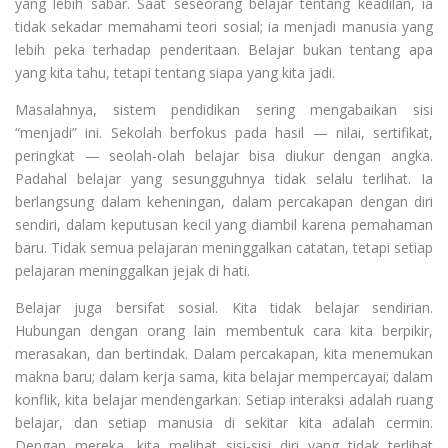
yang lebih sabar. Saat seseorang belajar tentang keadilan, ia
tidak sekadar memahami teori sosial; ia menjadi manusia yang
lebih peka terhadap penderitaan. Belajar bukan tentang apa
yang kita tahu, tetapi tentang siapa yang kita jadi.
Masalahnya, sistem pendidikan sering mengabaikan sisi
“menjadi” ini. Sekolah berfokus pada hasil — nilai, sertifikat,
peringkat — seolah-olah belajar bisa diukur dengan angka.
Padahal belajar yang sesungguhnya tidak selalu terlihat. Ia
berlangsung dalam keheningan, dalam percakapan dengan diri
sendiri, dalam keputusan kecil yang diambil karena pemahaman
baru. Tidak semua pelajaran meninggalkan catatan, tetapi setiap
pelajaran meninggalkan jejak di hati.
Belajar juga bersifat sosial. Kita tidak belajar sendirian.
Hubungan dengan orang lain membentuk cara kita berpikir,
merasakan, dan bertindak. Dalam percakapan, kita menemukan
makna baru; dalam kerja sama, kita belajar mempercayai; dalam
konflik, kita belajar mendengarkan. Setiap interaksi adalah ruang
belajar, dan setiap manusia di sekitar kita adalah cermin.
Dengan mereka, kita melihat sisi-sisi diri yang tidak terlihat