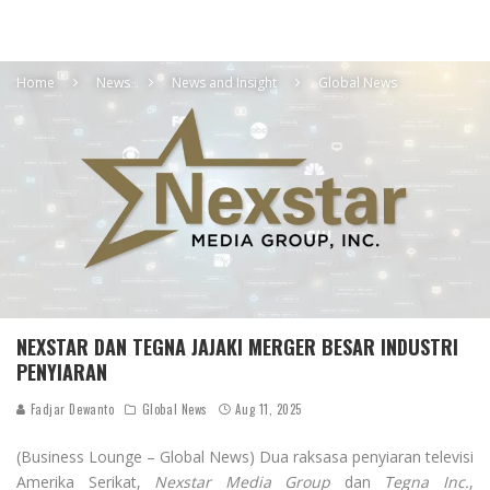
Home
News
News and Insight
Global News
NEXSTAR DAN TEGNA JAJAKI MERGER BESAR INDUSTRI
PENYIARAN
Fadjar Dewanto
Global News
Aug 11, 2025
(Business Lounge – Global News) Dua raksasa penyiaran televisi
Amerika Serikat,
Nexstar Media Group
dan
Tegna Inc.
,