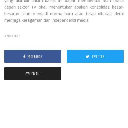
yang diambil dalam kasus ini dapat membentuk arah masa
depan sektor TV lokal, menentukan apakah konsolidasi besar-
besaran akan menjadi norma baru atau tetap dibatasi demi
menjaga keragaman dan independensi media.
Nexstar
FACEBOOK
TWITTER
EMAIL