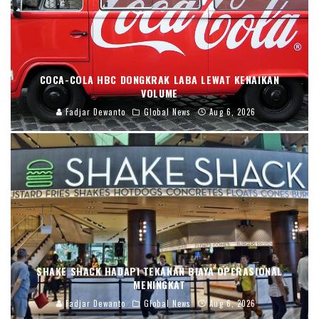
COCA-COLA HBC DONGKRAK LABA LEWAT KENAIKAN
VOLUME
Fadjar Dewanto
Global News
Aug 6, 2026
SHAKE SHACK HADAPI TEKANAN BIAYA OPERASIONAL
MENINGKAT
Fadjar Dewanto
Global News
Aug 6, 2026