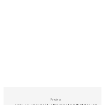
Previous
Silver Lake Suntikkan $400 Juta untuk Atasi Hambatan Daya