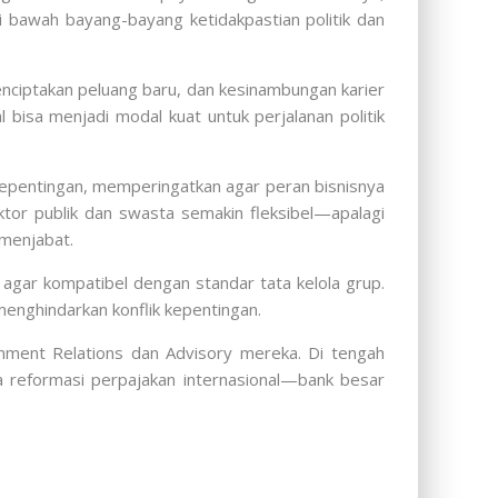
i bawah bayang-bayang ketidakpastian politik dan
enciptakan peluang baru, dan kesinambungan karier
 bisa menjadi modal kuat untuk perjalanan politik
k kepentingan, memperingatkan agar peran bisnisnya
ktor publik dan swasta semakin fleksibel—apalagi
 menjabat.
agar kompatibel dengan standar tata kelola grup.
 menghindarkan konflik kepentingan.
ernment Relations dan Advisory mereka. Di tengah
ga reformasi perpajakan internasional—bank besar