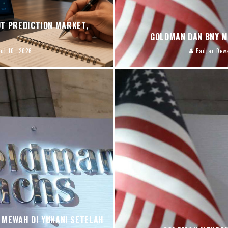
T PREDICTION MARKET,
GOLDMAN DAN BNY M
Jul 10, 2026
Fadjar Dew
 MEWAH DI YUNANI SETELAH