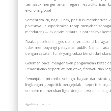
termasuk merger antar-negara, restrukturisasi k
ekonomi global.
Sementara itu, bagi Sunak, posisi ini memberikan
politiknya. Ia diperkirakan tetap menjabat sebag
mendatang—jak dalam diskursus potensinya kembal
Reaksi publik di Inggris dan internasional beraga
tidak membayangi pelayanan publik. Namun, ada j
dengan catatan Sunak yang cukup bersih dari ska
Goldman bakal mengenakan pengawasan ketat denga
Penyesuaian seperti aturan etika, firewall, dan re
Penunjukan ini dinilai sebagai bagian dari stra
lingkungan geopolitik bergejolak—seperti ketega
semakin memerlukan figur dengan akses dan legitim
goldman sachs