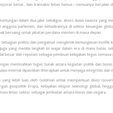
orporat besar, dan transaksi lintas benua—semuanya berjalan d
 keuntungan dalam dua jalur sekaligus: akses dunia swasta yang m
ai anggota parlemen, dan kehadirannya di sektor keuangan global
i bersaing untuk jabatan perdana menteri di masa depan.
m. Sebagian politisi dan pengamat mengkritik kemungkinan konfli
uga yang menilai langkah ini wajar dalam era di mana batas se
ndal besar dan reputasi sebagai pembuat kebijakan tegas semasa
n memisahkan tugas Sunak antara kegiatan politik dan bisnis 
gulasi internal dipastikan diterapkan untuk menjaga integritas dan
tegi yang lebih luas oleh Goldman untuk memperkuat divisi Gov
ngan geopolitik Eropa, kebijakan ekspor teknologi global, hing
asi lintas sektor sebagai jembatan antara bisnis dan negara.