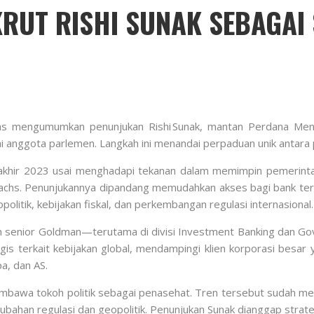
UT RISHI SUNAK SEBAGAI 
s mengumumkan penunjukan Rishi Sunak, mantan Perdana Mente
anggota parlemen. Langkah ini menandai perpaduan unik antara pol
 akhir 2023 usai menghadapi tekanan dalam memimpin pemerint
achs. Penunjukannya dipandang memudahkan akses bagi bank ter
opolitik, kebijakan fiskal, dan perkembangan regulasi internasional.
m senior Goldman—terutama di divisi Investment Banking dan G
is terkait kebijakan global, mendampingi klien korporasi besa
a, dan AS.
bawa tokoh politik sebagai penasehat. Tren tersebut sudah me
bahan regulasi dan geopolitik. Penunjukan Sunak dianggap strate