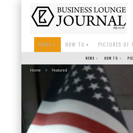
NEWS
HOW TO
PICTURES OF 
NEWS
HOW TO
PI
Home
Featured