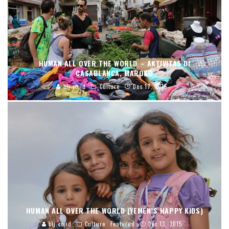
HUMAN ALL OVER THE WORLD – AKTIVITAS DI
CASABLANCA, MAROKO
blj.co.id
Culture
Dec 17, 2015
HUMAN ALL OVER THE WORLD (YEMEN’S HAPPY KIDS)
blj.co.id
Culture
Featured
Dec 13, 2015