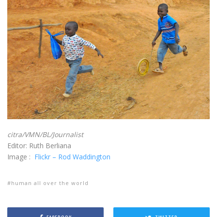
citra/VMN/BL/Journalist
Editor: Ruth Berliana
Image :
Flickr – Rod Waddington
human all over the world