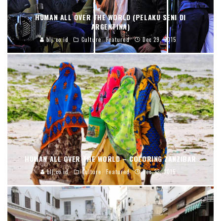
HUMAN ALL OVER THE WORLD (PELAKU SENI DI
ARGENTINA)
blj.co.id
Culture
Featured
Dec 29, 2015
HUMAN ALL OVER THE WORLD – COLORING ZANZIBAR
blj.co.id
Culture
Featured
Dec 23, 2015