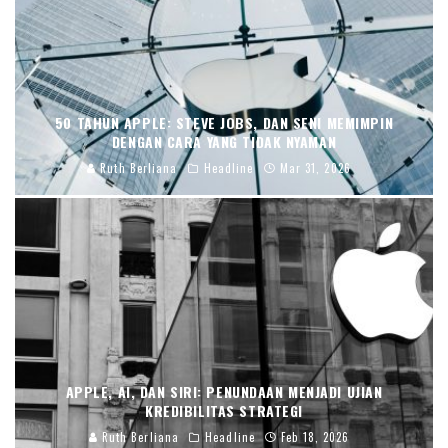
50 TAHUN APPLE: STEVE JOBS, DAN SENI MEMIMPIN
DENGAN CARA YANG TIDAK NYAMAN
Ruth Berliana
Headline
Mar 31, 2026
APPLE, AI, DAN SIRI: PENUNDAAN MENJADI UJIAN
KREDIBILITAS STRATEGI
Ruth Berliana
Headline
Feb 18, 2026