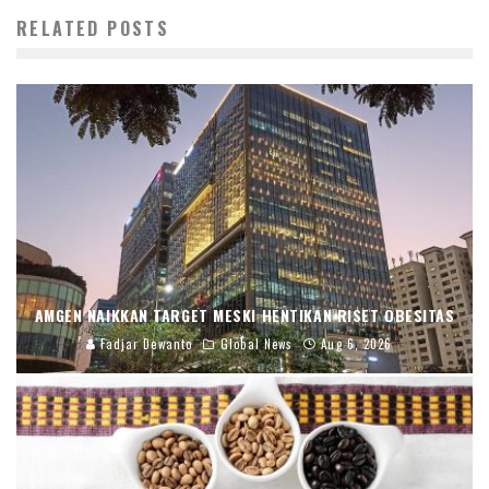
RELATED POSTS
AMGEN NAIKKAN TARGET MESKI HENTIKAN RISET OBESITAS
Fadjar Dewanto
Global News
Aug 6, 2026