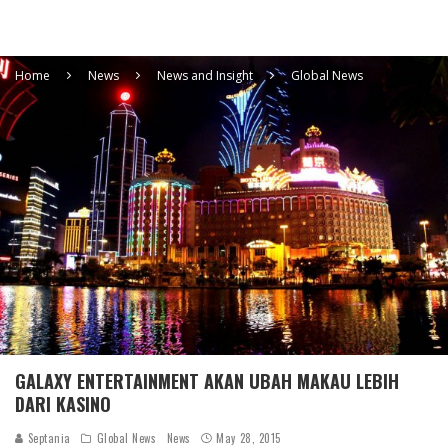
Home
News
News and Insight
Global News
GALAXY ENTERTAINMENT AKAN UBAH MAKAU LEBIH
DARI KASINO
Septania
Global News
News
May 28, 2015