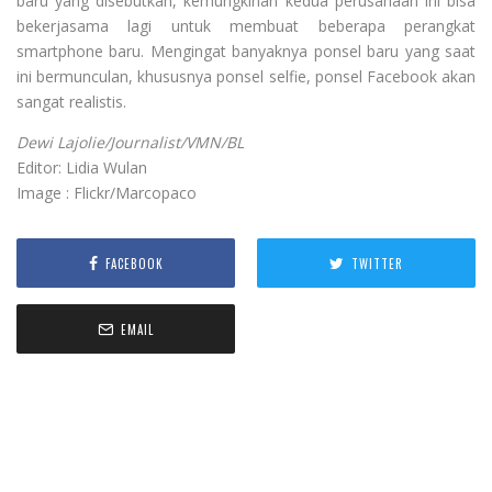
baru yang disebutkan, kemungkinan kedua perusahaan ini bisa
bekerjasama lagi untuk membuat beberapa perangkat
smartphone baru. Mengingat banyaknya ponsel baru yang saat
ini bermunculan, khususnya ponsel selfie, ponsel Facebook akan
sangat realistis.
Dewi Lajolie/Journalist/VMN/BL
Editor: Lidia Wulan
Image : Flickr/Marcopaco
FACEBOOK
TWITTER
EMAIL