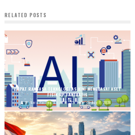
RELATED POSTS
EMPAT RAKSASA TEKNOLOGI AS KINI MENGUASAI ASET
FISIK RP FANTASTIS
dr. Vera Herlina,S.E.,M.M.
Tech
Aug 7, 2026