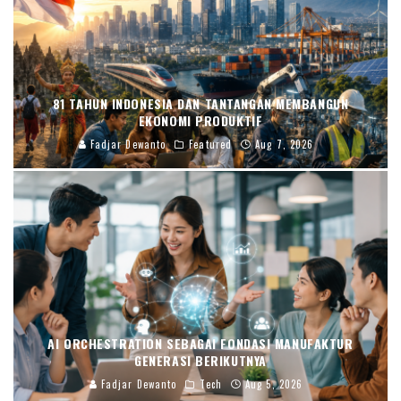
81 TAHUN INDONESIA DAN TANTANGAN MEMBANGUN
EKONOMI PRODUKTIF
Fadjar Dewanto
Featured
Aug 7, 2026
AI ORCHESTRATION SEBAGAI FONDASI MANUFAKTUR
GENERASI BERIKUTNYA
Fadjar Dewanto
Tech
Aug 5, 2026