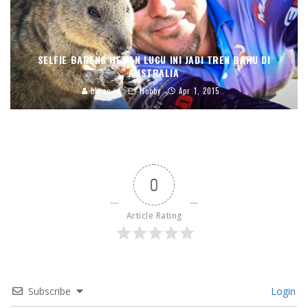
SELFIE BARENG HEWAN LUCU INI JADI TREN BARU DI
AUSTRALIA
blj.co.id
Hobby
Apr 1, 2015
0
Article Rating
Subscribe
Login