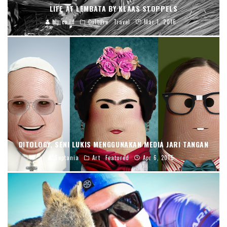
LIFE AT LEMBATA BY KLAAS STOPPELS
blj.co.id
Culture
Travel
Mar 1, 2016
DITOLOGY, SENI LUKIS MENGGUNAKAN MEDIA JARI TANGAN
Septania
Art
Featured
Apr 6, 2015