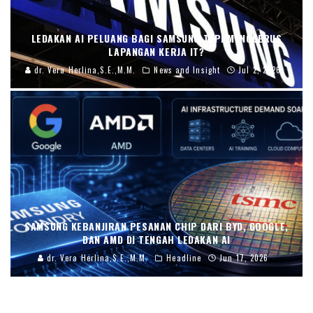
LEDAKAN AI PELUANG BAGI SAMSUNG TAPI MENGGERUS
LAPANGAN KERJA IT?
dr. Vera Herlina,S.E.,M.M.
News and Insight
Jul 2, 2026
SAMSUNG KEBANJIRAN PESANAN CHIP DARI BYD, GOOGLE,
DAN AMD DI TENGAH LEDAKAN AI
dr. Vera Herlina,S.E.,M.M.
Headline
Jun 17, 2026