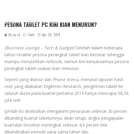
Home
Culture
Tech
PESONA TABLET PC KINI KIAN MENURUN?
blj.co.id
Tech
Apr 29, 2014
(Business Lounge – Tech & Gadget)
Setelah dalam beberapa
tahun terakhir pesona perangkat tablet kian bersinar sehingga
mampu menyisihkan netbook, namun kini kenyataannya pesona
perangkat tablet seakan kian menurun.
Seperti yang dilansir dari
Phone Arena
, menurut laporan hasil
riset yang dilakukan Digitimes Research, pengiriman tablet ke
seluruh dunia pada kuartal pertama 2014 hanya mencapai 58,56
juta unit.
Jumlah itu disebutkan mengalami penurunan sebesar 30 persen
dibanding kuartal sebelumnya. Akan tetapi, angka pengapalan
kuartalan tersebut meningkat sebesar 4,6 persen bila
dibandingkan periode yang sama tahun lalu.