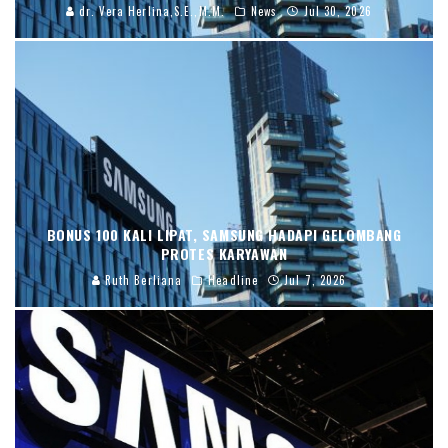
dr. Vera Herlina,S.E.,M.M.
News
Jul 30, 2026
BONUS 100 KALI LIPAT, SAMSUNG HADAPI GELOMBANG
PROTES KARYAWAN
Ruth Berliana
Headline
Jul 7, 2026