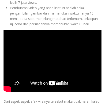
lebih 7 juta views.
Pembuatan video yang anda lihat ini adalah sekali
pengambilan gambar dan memerlukan waktu hanya 15
menit pada saat menjelang matahari terbenam, sekalipun
uji coba dan persiapannya memerlukan waktu 3 hari.
Dari aspek-aspek efek viralnya tersebut maka tidak heran kalau