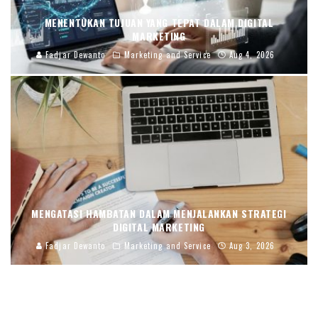
MENENTUKAN TUJUAN YANG TEPAT DALAM DIGITAL
MARKETING
Fadjar Dewanto
Marketing and Service
Aug 4, 2026
MENGATASI HAMBATAN DALAM MENJALANKAN STRATEGI
DIGITAL MARKETING
Fadjar Dewanto
Marketing and Service
Aug 3, 2026