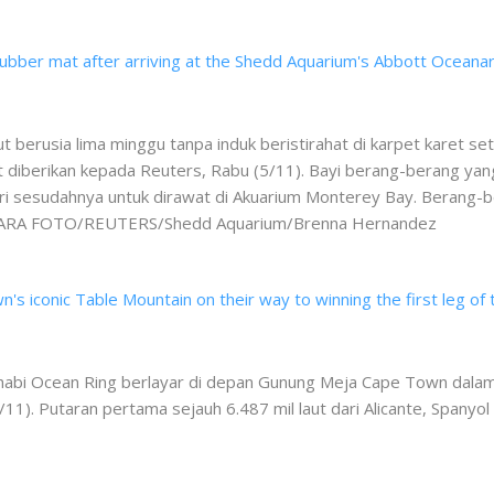
t berusia lima minggu tanpa induk beristirahat di karpet karet se
dout diberikan kepada Reuters, Rabu (5/11). Bayi berang-berang 
ari sesudahnya untuk dirawat di Akuarium Monterey Bay. Berang-be
NTARA FOTO/REUTERS/Shedd Aquarium/Brenna Hernandez
habi Ocean Ring berlayar di depan Gunung Meja Cape Town dala
11). Putaran pertama sejauh 6.487 mil laut dari Alicante, Span