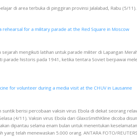
elajar di area terbuka di pinggiran provinsi Jalalabad, Rabu (
ejarah mengikuti latihan untuk parade militer di Lapangan Mera
ti parade historis pada 1941, ketika tentara Soviet berpawai m
untik berisi percobaan vaksin virus Ebola di dekat seorang rela
elasa (4/11). Vaksin virus Ebola dari GlaxoSmithKline dicoba di
akan dipantau selama enam bulan untuk menentukan keselamatan 
arah yang telah menewaskan 5.000 orang. ANTARA FOTO/REUTER