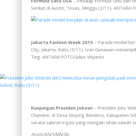
Formula Satu USA
– Pebalap Formula Satu dari t
Serikat di Austin, Texas, Minggu (2/11). ANTAR
Jakarta Fashion Week 2015
– Parade model berj
City, Jakarta, Rabu (5/11). Ivan Gunawan menamp
Ting. ANTARA FOTO/Julius Wiyanto
Kunjungan Presiden Jokowi
– Presiden Joko Wid
Chandoe, di Desa Mojong Bendoro, Kabupaten Sid
sarana saluran irigasi yang mengairi lahan sawa
Arum/KN/VMN/BL