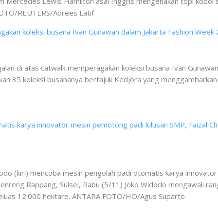
im Mercedes Lewis Hamilton asal Inggris mengenakan topi koboi
A FOTO/REUTERS/Adrees Latif
alan di atas catwalk memperagakan koleksi busana Ivan Gunawan
ilkan 35 koleksi busananya bertajuk Kedjora yang menggambarkan
odo (kiri) mencoba mesin pengolah padi otomatis karya innovator
enreng Rappang, Sulsel, Rabu (5/11) Joko Widodo mengawali ran
h seluas 12.000 hektare. ANTARA FOTO/HO/Agus Suparto