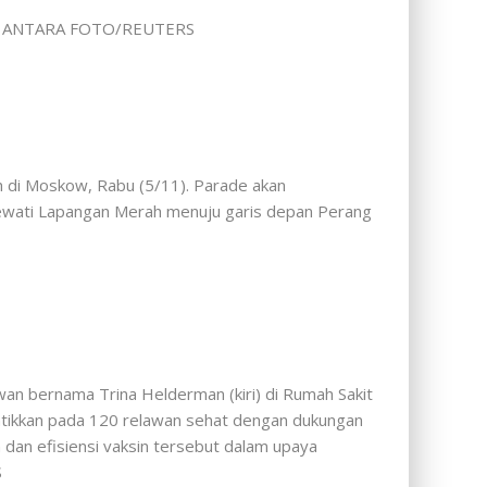
5/11). ANTARA FOTO/REUTERS
h di Moskow, Rabu (5/11). Parade akan
elewati Lapangan Merah menuju garis depan Perang
wan bernama Trina Helderman (kiri) di Rumah Sakit
suntikkan pada 120 relawan sehat dengan dukungan
dan efisiensi vaksin tersebut dalam upaya
S